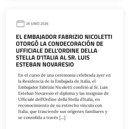
26 JUNIO 2026
EL EMBAJADOR FABRIZIO NICOLETTI
OTORGÓ LA CONDECORACIÓN DE
UFFICIALE DELL’ORDINE DELLA
STELLA D’ITALIA AL SR. LUIS
ESTEBAN NOVARESIO
En el curso de una ceremonia celebrada ayer en
la Residencia de la Embajada de Italia, el
Embajador Fabrizio Nicoletti confirió al Sr. Luis
Esteban Novaresio el diploma y las insignias de
Ufficiale dell’Ordine della Stella d’Italia, en
reconocimiento de su estrecho vínculo con
Italia, que trasciende sus orígenes familiares y
se consolida a través […]