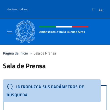
Saltar al contenido
IT
ES
Gobierno italiano
Encabezado del sitio web, redes
Ambasciata d'Italia Buenos Aires
Il sito ufficiale dell'Ambasciata d'Italia Buen
Página de inicio
>
Sala de Prensa
Sala de Prensa
INTRODUZCA SUS PARÁMETROS DE
BÚSQUEDA