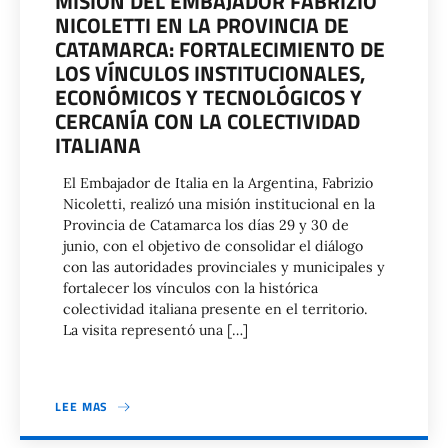
MISIÓN DEL EMBAJADOR FABRIZIO
NICOLETTI EN LA PROVINCIA DE
CATAMARCA: FORTALECIMIENTO DE
LOS VÍNCULOS INSTITUCIONALES,
ECONÓMICOS Y TECNOLÓGICOS Y
CERCANÍA CON LA COLECTIVIDAD
ITALIANA
El Embajador de Italia en la Argentina, Fabrizio
Nicoletti, realizó una misión institucional en la
Provincia de Catamarca los días 29 y 30 de
junio, con el objetivo de consolidar el diálogo
con las autoridades provinciales y municipales y
fortalecer los vínculos con la histórica
colectividad italiana presente en el territorio.
La visita representó una […]
LEE MAS