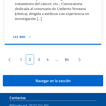
tratamiento del cáncer, etc.; Convocatoria
dedicada al centenario de Umberto Veronesi
(clínica), dirigida a médicos con experiencia en
investigación […]
LEE MAS
Paginación
Pagina anterior
Siguiente pág
1
2
3
4
…
84
Navegar en la sección
Sezione footer
Contactos
Billinghurst 2577 (1425)