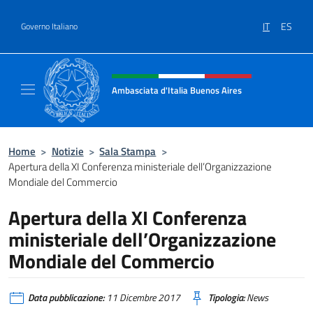
Salta al contenuto
IT
ES
Governo Italiano
Intestazione sito, social e menù
Ambasciata d'Italia Buenos Aires
Il sito ufficiale dell'Ambasciata d'Italia Buen
Home
>
Notizie
>
Sala Stampa
>
Apertura della XI Conferenza ministeriale dell’Organizzazione
Mondiale del Commercio
Apertura della XI Conferenza
ministeriale dell’Organizzazione
Mondiale del Commercio
Data pubblicazione:
11 Dicembre 2017
Tipologia:
News