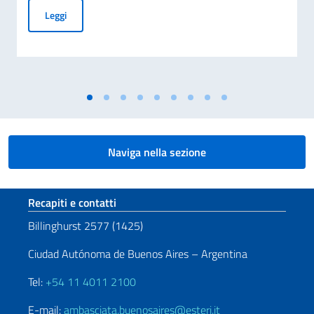
Incontro dell’Ambasciatore Nicoletti con la dott.ssa Dalfov
Leggi
Naviga nella sezione
Sezione footer
Recapiti e contatti
Billinghurst 2577 (1425)
Ciudad Autónoma de Buenos Aires – Argentina
Tel:
+54 11 4011 2100
E-mail:
ambasciata.buenosaires@esteri.it