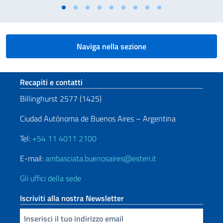
Naviga nella sezione
Sezione footer
Recapiti e contatti
Billinghurst 2577 (1425)
Ciudad Autónoma de Buenos Aires – Argentina
Tel:
+54 11 4011 2100
E-mail:
ambasciata.buenosaires@esteri.it
Gli uffici della sede
Iscriviti alla nostra Newsletter
Inserisci la tua email