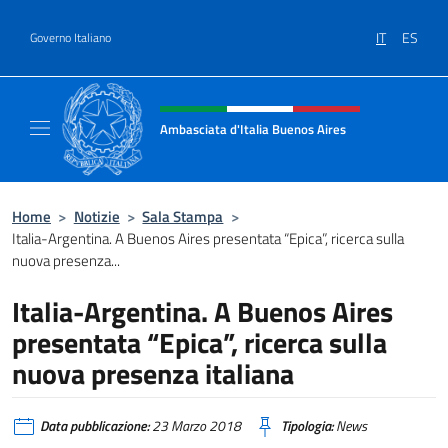
Salta al contenuto
IT
ES
Governo Italiano
Intestazione sito, social e menù
Ambasciata d'Italia Buenos Aires
Il sito ufficiale dell'Ambasciata d'Italia Buen
Home
>
Notizie
>
Sala Stampa
>
Italia-Argentina. A Buenos Aires presentata “Epica”, ricerca sulla
nuova presenza...
Italia-Argentina. A Buenos Aires
presentata “Epica”, ricerca sulla
nuova presenza italiana
Data pubblicazione:
23 Marzo 2018
Tipologia:
News