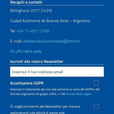
Sezione footer
Recapiti e contatti
Billinghurst 2577 (1425)
Ciudad Autónoma de Buenos Aires – Argentina
Tel:
+54 11 4011 2100
E-mail:
ambasciata.buenosaires@esteri.it
Gli uffici della sede
Iscriviti alla nostra Newsletter
Inserisci la tua email
Accettazione GDPR
Autorizzo il trattamento dei miei dati personali ai sensi del GDPR e del
Decreto Legislativo 30 giugno 2003, n.196
Privacy
Note Legali
Sì, voglio iscrivermi alla Newsletter per ricevere
aggiornamenti sulle attività di questa sede