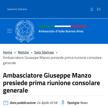
Salta al contenuto
IT
ES
Governo Italiano
Intestazione sito, social e menù
Ambasciata d'Italia Buenos Aires
Il sito ufficiale dell'Ambasciata d'Italia Buen
Home
>
Notizie
>
Sala Stampa
>
Ambasciatore Giuseppe Manzo presiede prima riunione consolare
generale
Ambasciatore Giuseppe Manzo
presiede prima riunione consolare
generale
Data pubblicazione:
24 Aprile 2018
Tipologia:
News