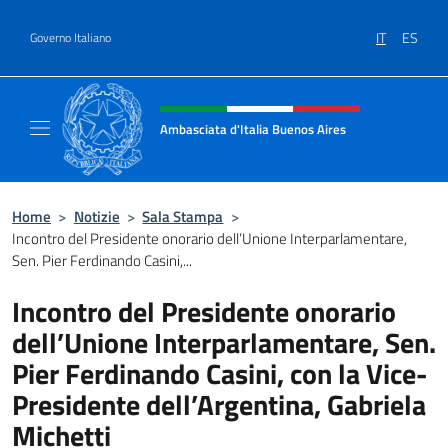
Salta al contenuto
IT
ES
Governo Italiano
Intestazione sito, social e menù
Ambasciata d'Italia Buenos Aires
Il sito ufficiale dell'Ambasciata d'Italia Buen
Home
>
Notizie
>
Sala Stampa
>
Incontro del Presidente onorario dell’Unione Interparlamentare,
Sen. Pier Ferdinando Casini,...
Incontro del Presidente onorario
dell’Unione Interparlamentare, Sen.
Pier Ferdinando Casini, con la Vice-
Presidente dell’Argentina, Gabriela
Michetti