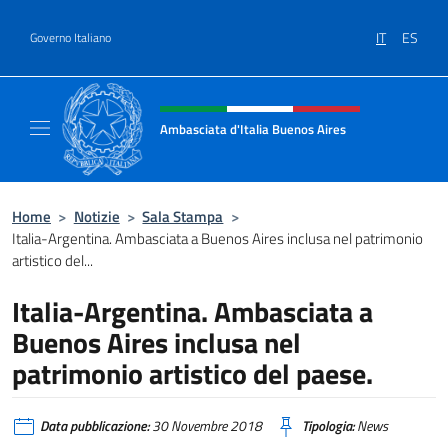
Salta al contenuto
IT
ES
Governo Italiano
Intestazione sito, social e menù
Ambasciata d'Italia Buenos Aires
Il sito ufficiale dell'Ambasciata d'Italia Buen
Home
>
Notizie
>
Sala Stampa
>
Italia-Argentina. Ambasciata a Buenos Aires inclusa nel patrimonio
artistico del...
Italia-Argentina. Ambasciata a
Buenos Aires inclusa nel
patrimonio artistico del paese.
Data pubblicazione:
30 Novembre 2018
Tipologia:
News