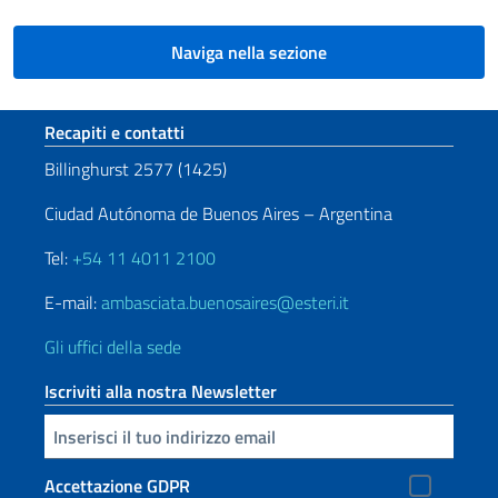
Naviga nella sezione
Sezione footer
Recapiti e contatti
Billinghurst 2577 (1425)
Ciudad Autónoma de Buenos Aires – Argentina
Tel:
+54 11 4011 2100
E-mail:
ambasciata.buenosaires@esteri.it
Gli uffici della sede
Iscriviti alla nostra Newsletter
Inserisci la tua email
Accettazione GDPR