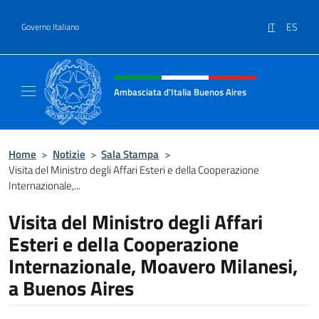
Salta al contenuto
IT
ES
Governo Italiano
Intestazione sito, social e menù
Ambasciata d'Italia Buenos Aires
Il sito ufficiale dell'Ambasciata d'Italia Buen
Home
>
Notizie
>
Sala Stampa
>
Visita del Ministro degli Affari Esteri e della Cooperazione
Internazionale,...
Visita del Ministro degli Affari
Esteri e della Cooperazione
Internazionale, Moavero Milanesi,
a Buenos Aires