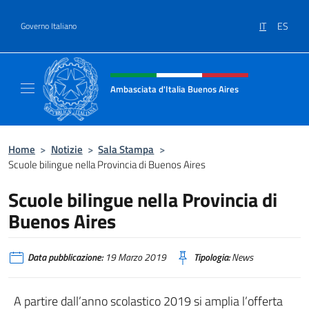
Salta al contenuto
IT
ES
Governo Italiano
Intestazione sito, social e menù
Ambasciata d'Italia Buenos Aires
Il sito ufficiale dell'Ambasciata d'Italia Buen
Home
>
Notizie
>
Sala Stampa
>
Scuole bilingue nella Provincia di Buenos Aires
Scuole bilingue nella Provincia di
Buenos Aires
Data pubblicazione:
19 Marzo 2019
Tipologia:
News
A partire dall’anno scolastico 2019 si amplia l’offerta