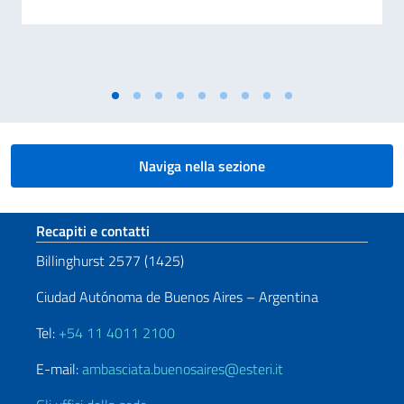
Naviga nella sezione
Sezione footer
Recapiti e contatti
Billinghurst 2577 (1425)
Ciudad Autónoma de Buenos Aires – Argentina
Tel:
+54 11 4011 2100
E-mail:
ambasciata.buenosaires@esteri.it