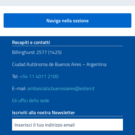
Naviga nella sezione
Sezione footer
Recapiti e contatti
Billinghurst 2577 (1425)
Ciudad Autónoma de Buenos Aires – Argentina
Tel:
+54 11 4011 2100
E-mail:
ambasciata.buenosaires@esteri.it
Gli uffici della sede
Iscriviti alla nostra Newsletter
Inserisci la tua email