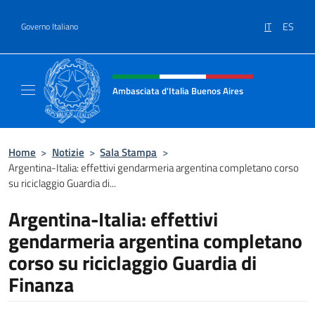
Salta al contenuto
IT
ES
Governo Italiano
Intestazione sito, social e menù
Ambasciata d'Italia Buenos Aires
Il sito ufficiale dell'Ambasciata d'Italia Buen
Home
>
Notizie
>
Sala Stampa
>
Argentina-Italia: effettivi gendarmeria argentina completano corso
su riciclaggio Guardia di...
Argentina-Italia: effettivi
gendarmeria argentina completano
corso su riciclaggio Guardia di
Finanza