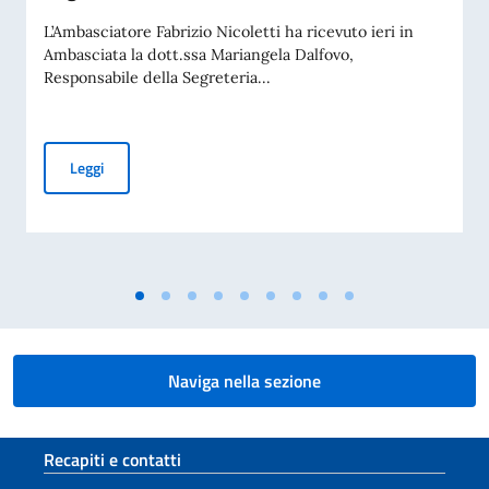
L’Ambasciatore Fabrizio Nicoletti ha ricevuto ieri in
Ambasciata la dott.ssa Mariangela Dalfovo,
Responsabile della Segreteria...
Incontro dell’Ambasciatore Nicoletti con la dott.ssa Dalfov
Leggi
Naviga nella sezione
Sezione footer
Recapiti e contatti