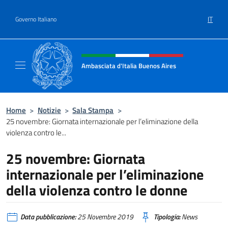
Salta al contenuto
IT
Governo Italiano
Intestazione sito, social e menù
Ambasciata d'Italia Buenos Aires
Il sito ufficiale dell'Ambasciata d'Italia Buen
Home
>
Notizie
>
Sala Stampa
>
25 novembre: Giornata internazionale per l’eliminazione della
violenza contro le...
25 novembre: Giornata
internazionale per l’eliminazione
della violenza contro le donne
Data pubblicazione:
25 Novembre 2019
Tipologia:
News