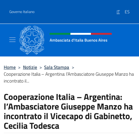
Salta al contenuto
IT
ES
Governo Italiano
Intestazione sito, social e menù
Ambasciata d'Italia Buenos Aires
Il sito ufficiale dell'Ambasciata d'Italia Buen
Home
>
Notizie
>
Sala Stampa
>
Cooperazione Italia – Argentina: l’Ambasciatore Giuseppe Manzo ha
incontrato il...
Cooperazione Italia – Argentina:
l’Ambasciatore Giuseppe Manzo ha
incontrato il Vicecapo di Gabinetto,
Cecilia Todesca