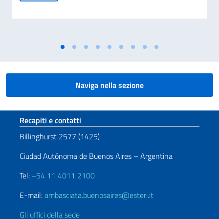
Naviga nella sezione
Sezione footer
Recapiti e contatti
Billinghurst 2577 (1425)
Ciudad Autónoma de Buenos Aires – Argentina
Tel:
+54 11 4011 2100
E-mail:
ambasciata.buenosaires@esteri.it
Gli uffici della sede