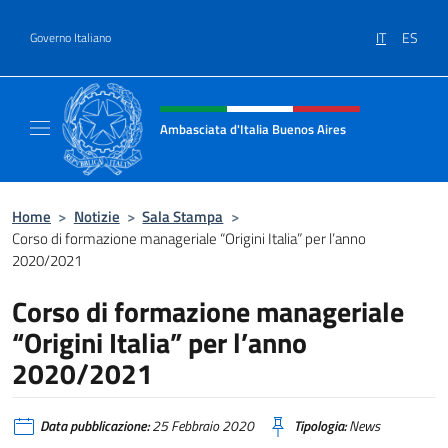
Salta al contenuto
IT
ES
Governo Italiano
Intestazione sito, social e menù
Ambasciata d'Italia Buenos Aires
Il sito ufficiale dell'Ambasciata d'Italia Buen
Home
>
Notizie
>
Sala Stampa
>
Corso di formazione manageriale “Origini Italia” per l’anno
2020/2021
Corso di formazione manageriale
“Origini Italia” per l’anno
2020/2021
Data pubblicazione:
25 Febbraio 2020
Tipologia:
News