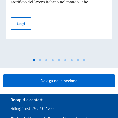
sacrificio del lavoro italiano nel mondo”, che...
Giornata Nazionale del Sacrificio del Lavoro Italiano nel Mo
Leggi
Naviga nella sezione
Sezione footer
Recapiti e contatti
Billinghurst 2577 (1425)