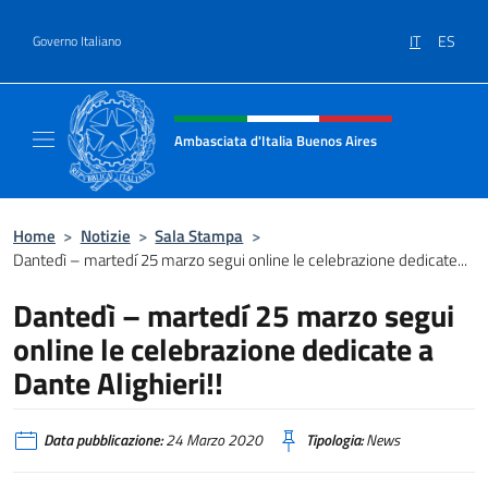
Salta al contenuto
IT
ES
Governo Italiano
Intestazione sito, social e menù
Ambasciata d'Italia Buenos Aires
Il sito ufficiale dell'Ambasciata d'Italia Buen
Home
>
Notizie
>
Sala Stampa
>
Dantedì – martedí 25 marzo segui online le celebrazione dedicate...
Dantedì – martedí 25 marzo segui
online le celebrazione dedicate a
Dante Alighieri!!
Data pubblicazione:
24 Marzo 2020
Tipologia:
News