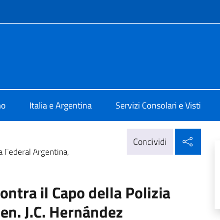
e menù
talia Buenos Aires
mo
Italia e Argentina
Servizi Consolari e Visti
Condi
Condividi
a Federal Argentina,
ntra il Capo della Polizia
en. J.C. Hernández