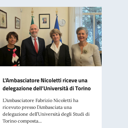
L’Ambasciatore Nicoletti riceve una
L’Amb
delegazione dell’Università di Torino
Prefe
Gimé
L’Ambasciatore Fabrizio Nicoletti ha
ricevuto presso l’Ambasciata una
L’Amba
delegazione dell’Università degli Studi di
ricevu
Torino composta...
Gimén