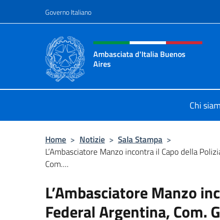
Salta al contenuto
Governo Italiano
Intestazione sito, social 
Ambasciata d'Italia Buenos
Aires
Il sito ufficiale dell'Ambasciata d'I
Chi sia
Home
>
Notizie
>
Sala Stampa
>
L’Ambasciatore Manzo incontra il Capo della Polizi
Com....
L’Ambasciatore Manzo inco
Federal Argentina, Com. G