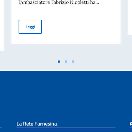
l'Ambasciatore Fabrizio Nicoletti ha...
L’Ambasciatore Fabrizio Nicoletti ha conferito l’onorifice
Leggi
tt.ssa Dalfovo di ADASIM (Fondazione Dante Alighieri Scuole Italiane nel Mo
La Rete Farnesina
A