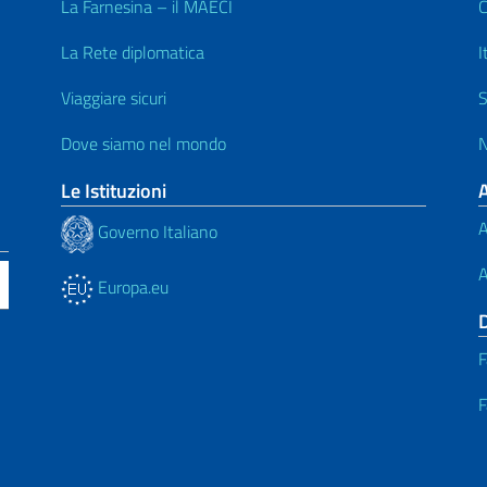
La Farnesina – il MAECI
C
La Rete diplomatica
I
Viaggiare sicuri
S
Dove siamo nel mondo
N
Le Istituzioni
A
Governo Italiano
A
Europa.eu
F
F