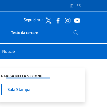
IT
ES
Seguici su:
Cerca nel sito
Ricerca sito live
Notizie
vidi sui Social Network
NAVIGA NELLA SEZIONE
Sala Stampa