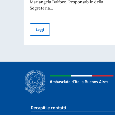
Mariangela Dalfovo, Responsabile della
Segreteria...
Incontro dell’Ambasciatore Nicoletti con la do
Leggi
Ambasciata d'Italia Buenos Aires
Sezione footer
Recapiti e contatti