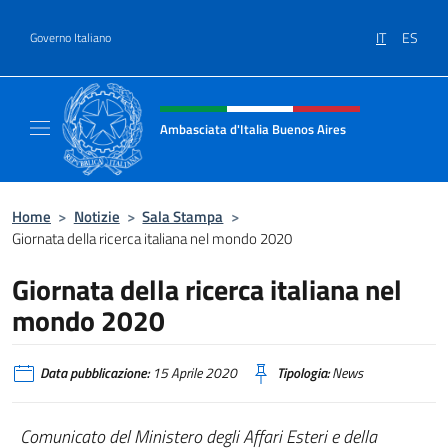
Salta al contenuto
IT
ES
Governo Italiano
Intestazione sito, social e menù
Ambasciata d'Italia Buenos Aires
Il sito ufficiale dell'Ambasciata d'Italia Buen
Home
>
Notizie
>
Sala Stampa
>
Giornata della ricerca italiana nel mondo 2020
Giornata della ricerca italiana nel
mondo 2020
Data pubblicazione:
15 Aprile 2020
Tipologia:
News
Comunicato del Ministero degli Affari Esteri e della