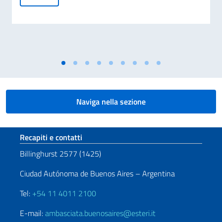
Naviga nella sezione
Sezione footer
Recapiti e contatti
Billinghurst 2577 (1425)
Ciudad Autónoma de Buenos Aires – Argentina
Tel:
+54 11 4011 2100
E-mail:
ambasciata.buenosaires@esteri.it