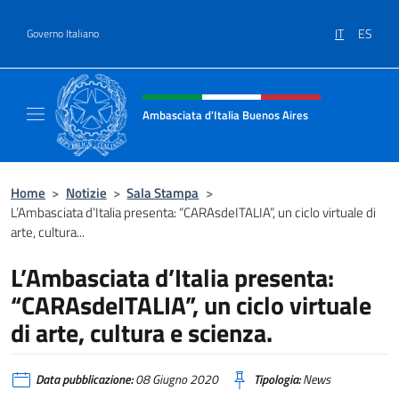
Salta al contenuto
IT
ES
Governo Italiano
Intestazione sito, social e menù
Ambasciata d'Italia Buenos Aires
Il sito ufficiale dell'Ambasciata d'Italia Buen
Home
>
Notizie
>
Sala Stampa
>
L’Ambasciata d’Italia presenta: “CARAsdeITALIA”, un ciclo virtuale di
arte, cultura...
L’Ambasciata d’Italia presenta:
“CARAsdeITALIA”, un ciclo virtuale
di arte, cultura e scienza.
Data pubblicazione:
08 Giugno 2020
Tipologia:
News