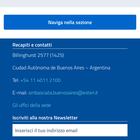
Naviga nella sezione
Sezione footer
Recapiti e contatti
Billinghurst 2577 (1425)
Ciudad Autónoma de Buenos Aires – Argentina
Tel:
+54 11 4011 2100
E-mail:
ambasciata.buenosaires@esteri.it
Gli uffici della sede
Iscriviti alla nostra Newsletter
Inserisci la tua email