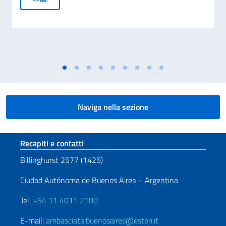
Naviga nella sezione
Sezione footer
Recapiti e contatti
Billinghurst 2577 (1425)
Ciudad Autónoma de Buenos Aires – Argentina
Tel:
+54 11 4011 2100
E-mail:
ambasciata.buenosaires@esteri.it