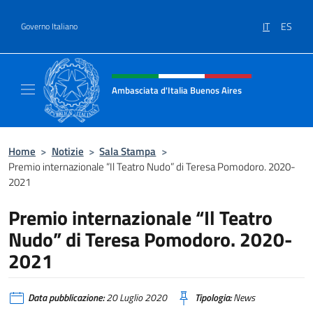
Salta al contenuto
IT
ES
Governo Italiano
Intestazione sito, social e menù
Ambasciata d'Italia Buenos Aires
Il sito ufficiale dell'Ambasciata d'Italia Buen
Home
>
Notizie
>
Sala Stampa
>
Premio internazionale “Il Teatro Nudo” di Teresa Pomodoro. 2020-
2021
Premio internazionale “Il Teatro
Nudo” di Teresa Pomodoro. 2020-
2021
Data pubblicazione:
20 Luglio 2020
Tipologia:
News