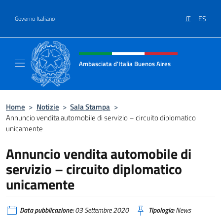
Salta al contenuto
IT
ES
Governo Italiano
Intestazione sito, social e menù
Ambasciata d'Italia Buenos Aires
Il sito ufficiale dell'Ambasciata d'Italia Buen
Home
>
Notizie
>
Sala Stampa
>
Annuncio vendita automobile di servizio – circuito diplomatico
unicamente
Annuncio vendita automobile di
servizio – circuito diplomatico
unicamente
Data pubblicazione:
03 Settembre 2020
Tipologia:
News