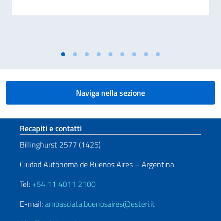
Naviga nella sezione
Sezione footer
Recapiti e contatti
Billinghurst 2577 (1425)
Ciudad Autónoma de Buenos Aires – Argentina
Tel:
+54 11 4011 2100
E-mail:
ambasciata.buenosaires@esteri.it