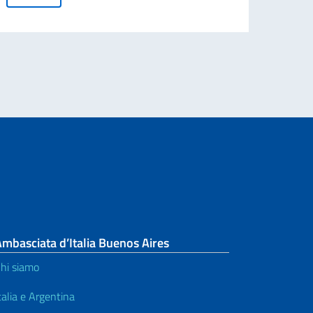
nza di Cavaliere dell’Ordine della Stella d’Italia al sig. Daniel Andrés Alfredo
ndo)
mbasciata d’Italia Buenos Aires
hi siamo
talia e Argentina