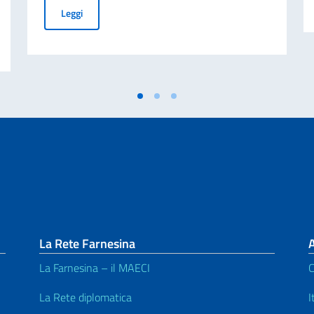
L’Ambasciatore Fabrizio Nicoletti ha conferito l’onorifice
Leggi
tt.ssa Dalfovo di ADASIM (Fondazione Dante Alighieri Scuole Italiane nel Mo
La Rete Farnesina
A
La Farnesina – il MAECI
C
La Rete diplomatica
I