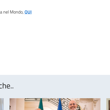
ana nel Mondo,
QUI
che..