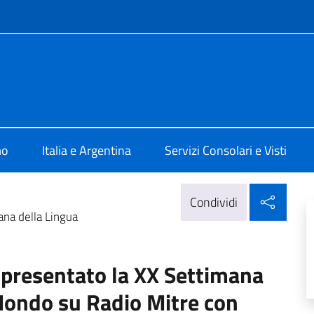
e menù
talia Buenos Aires
mo
Italia e Argentina
Servizi Consolari e Visti
Condi
Condividi
na della Lingua
presentato la XX Settimana
 Mondo su Radio Mitre con