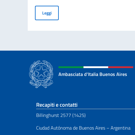
Incontro dell’Ambasciatore Nicoletti con la do
Leggi
Ambasciata d'Italia Buenos Aires
Sezione footer
Recapiti e contatti
Billinghurst 2577 (1425)
Ciudad Autónoma de Buenos Aires – Argentina