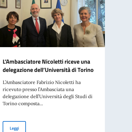
L’Ambasciatore Nicoletti riceve una
L’Amb
delegazione dell’Università di Torino
Prefe
Gimé
L’Ambasciatore Fabrizio Nicoletti ha
ricevuto presso l’Ambasciata una
L’Amba
delegazione dell’Università degli Studi di
ricevu
Torino composta...
Gimén
L’Ambasciatore Nicoletti riceve una delegazione dell’Università di
Leggi
Leg