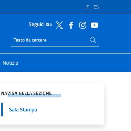
IT
ES
Seguici su:
Cerca nel sito
Ricerca sito live
Notizie
vidi sui Social Network
NAVIGA NELLA SEZIONE
Sala Stampa