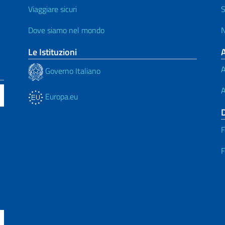
Viaggiare sicuri
S
Dove siamo nel mondo
N
Le Istituzioni
A
Governo Italiano
A
Europa.eu
F
F