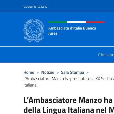
Salta al contenuto
Governo Italiano
Intestazione sito, social 
Ambasciata d'Italia Buenos
Aires
Il sito ufficiale dell'Ambasciata d'I
Chi sia
Home
>
Notizie
>
Sala Stampa
>
L’Ambasciatore Manzo ha presentato la XX Settima
Italiana...
L’Ambasciatore Manzo ha 
della Lingua Italiana nel