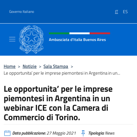
Salta al contenuto
IT
ES
Governo Italiano
Intestazione sito, social e menù
Ambasciata d'Italia Buenos Aires
Il sito ufficiale dell'Ambasciata d'Italia Buen
Home
>
Notizie
>
Sala Stampa
>
Le opportunita’ per le imprese piemontesi in Argentina in un...
Le opportunita’ per le imprese
piemontesi in Argentina in un
webinar ICE con la Camera di
Commercio di Torino.
Data pubblicazione:
27 Maggio 2021
Tipologia:
News