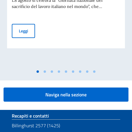
L’8 agosto si celebra la “Giornata nazionale del
sacrificio del lavoro italiano nel mondo”, che...
Giornata Nazionale del Sacrificio del Lavoro Italiano nel Mo
Leggi
Naviga nella sezione
Sezione footer
Recapiti e contatti
Billinghurst 2577 (1425)