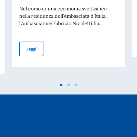
Nel corso di una cerimonia svoltasi ieri
nella residenza dell’Ambasciata d’Italia,
l'Ambasciatore Fabrizio Nicoletti ha...
L’Ambasciatore Fabrizio Nicoletti ha conferito l’onorifice
Leggi
tt.ssa Dalfovo di ADASIM (Fondazione Dante Alighieri Scuole Italiane nel Mo