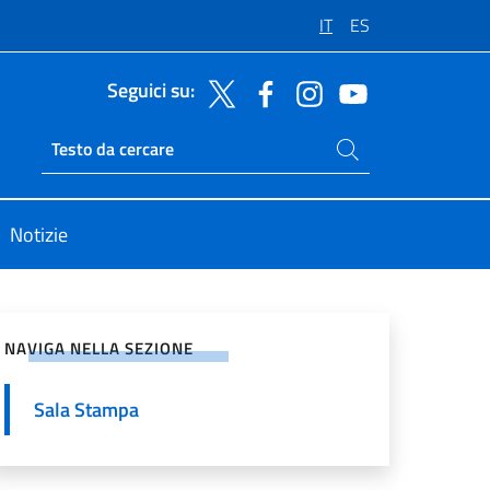
IT
ES
Seguici su:
Cerca nel sito
Ricerca sito live
Notizie
vidi sui Social Network
NAVIGA NELLA SEZIONE
Sala Stampa