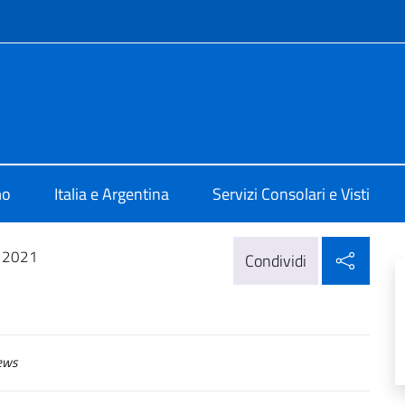
e menù
talia Buenos Aires
mo
Italia e Argentina
Servizi Consolari e Visti
Condi
a 2021
Condividi
ews