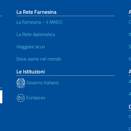
La Rete Farnesina
A
La Farnesina – il MAECI
C
La Rete diplomatica
I
Viaggiare sicuri
S
Dove siamo nel mondo
N
Le Istituzioni
A
Governo Italiano
A
Europa.eu
F
F