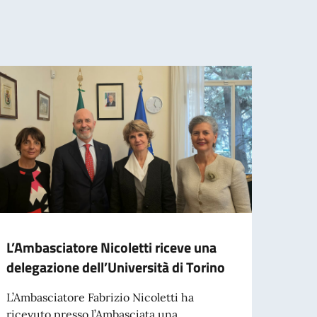
L’Ambasciatore Nicoletti riceve una
L’Amb
delegazione dell’Università di Torino
Prefe
Gimé
L’Ambasciatore Fabrizio Nicoletti ha
ricevuto presso l’Ambasciata una
L’Amba