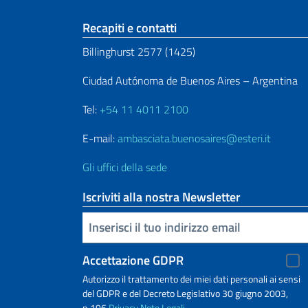
Sezione footer
Recapiti e contatti
Billinghurst 2577 (1425)
Ciudad Autónoma de Buenos Aires – Argentina
Tel:
+54 11 4011 2100
E-mail:
ambasciata.buenosaires@esteri.it
Gli uffici della sede
Iscriviti alla nostra Newsletter
Inserisci la tua email
Accettazione GDPR
Autorizzo il trattamento dei miei dati personali ai sensi
del GDPR e del Decreto Legislativo 30 giugno 2003,
n.196
Privacy
Note Legali