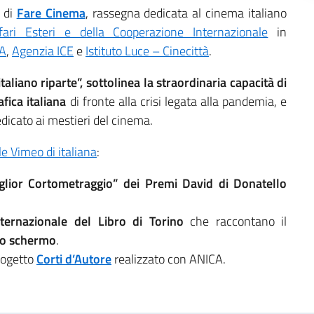
e di
Fare Cinema
, rassegna dedicata al cinema italiano
fari Esteri e della Cooperazione Internazionale
in
A
,
Agenzia ICE
e
Istituto Luce – Cinecittà
.
taliano riparte”, sottolinea la straordinaria capacità di
fica italiana
di fronte alla crisi legata alla pandemia, e
dicato ai mestieri del cinema.
e Vimeo di italiana
:
glior Cortometraggio” dei Premi David di Donatello
ternazionale del Libro di Torino
che raccontano il
llo schermo
.
progetto
Corti d’Autore
realizzato con ANICA.