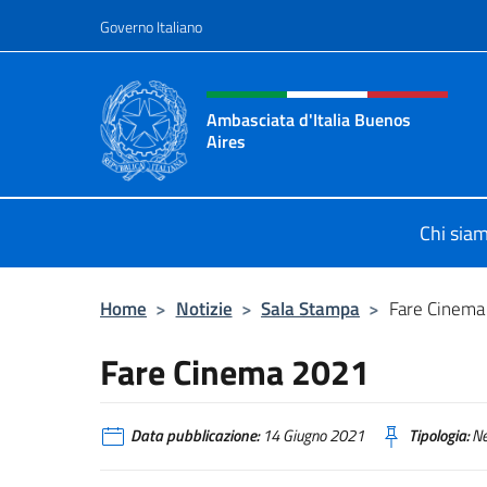
Salta al contenuto
Governo Italiano
Intestazione sito, social 
Ambasciata d'Italia Buenos
Aires
Il sito ufficiale dell'Ambasciata d'I
Chi sia
Home
>
Notizie
>
Sala Stampa
>
Fare Cinem
Fare Cinema 2021
Data pubblicazione:
14 Giugno 2021
Tipologia:
N