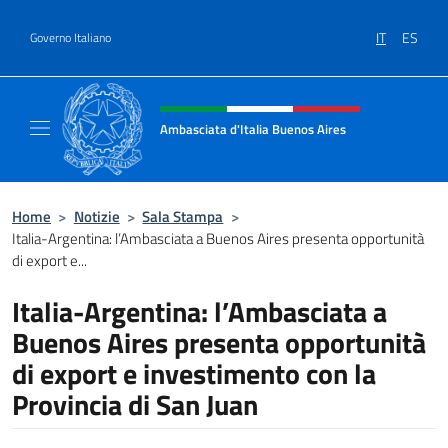
Salta al contenuto
IT
ES
Governo Italiano
Intestazione sito, social e menù
Ambasciata d'Italia Buenos Aires
Il sito ufficiale dell'Ambasciata d'Italia Buen
Home
>
Notizie
>
Sala Stampa
>
Italia-Argentina: l’Ambasciata a Buenos Aires presenta opportunità
di export e...
Italia-Argentina: l’Ambasciata a
Buenos Aires presenta opportunità
di export e investimento con la
Provincia di San Juan