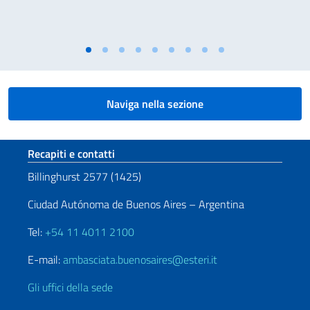
Naviga nella sezione
Sezione footer
Recapiti e contatti
Billinghurst 2577 (1425)
Ciudad Autónoma de Buenos Aires – Argentina
Tel:
+54 11 4011 2100
E-mail:
ambasciata.buenosaires@esteri.it
Gli uffici della sede