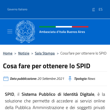
Salta al contenuto
IT
ES
Governo Italiano
Intestazione sito, social e menù
Ambasciata d'Italia Buenos Aires
Il sito ufficiale dell'Ambasciata d'Italia Buen
Home
>
Notizie
>
Sala Stampa
>
Cosa fare per ottenere lo SPID
Cosa fare per ottenere lo SPID
Data pubblicazione:
20 Settembre 2021
Tipologia:
News
SPID
, il
Sistema Pubblico di Identità Digitale
, è la
soluzione che permette di accedere ai servizi online
della Pubblica Amministrazione e dei soggetti privati