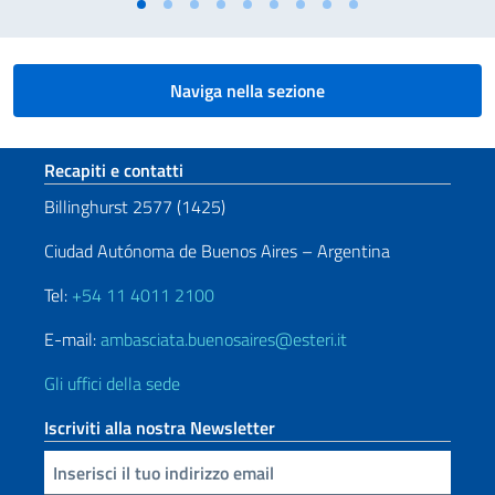
Naviga nella sezione
Sezione footer
Recapiti e contatti
Billinghurst 2577 (1425)
Ciudad Autónoma de Buenos Aires – Argentina
Tel:
+54 11 4011 2100
E-mail:
ambasciata.buenosaires@esteri.it
Gli uffici della sede
Iscriviti alla nostra Newsletter
Inserisci la tua email