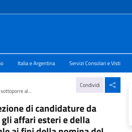
e menù
talia Buenos Aires
mo
Italia e Argentina
Servizi Consolari e Visti
Condi
Condividi
sottoporre al...
ezione di candidature da
li affari esteri e della
e ai fini della nomina del