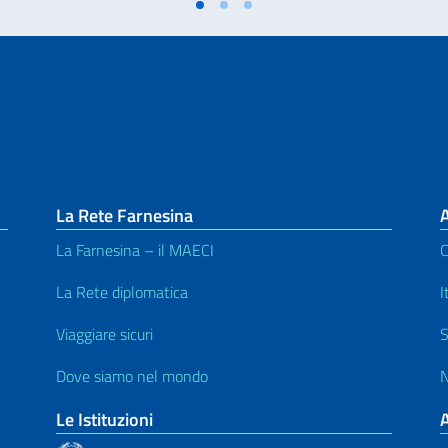
La Rete Farnesina
A
La Farnesina – il MAECI
C
La Rete diplomatica
I
Viaggiare sicuri
S
Dove siamo nel mondo
N
Le Istituzioni