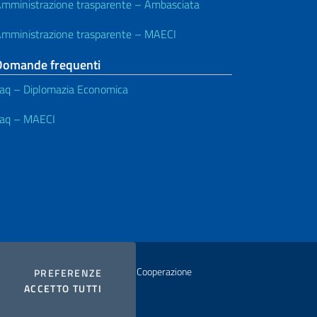
mministrazione trasparente – Ambasciata
mministrazione trasparente – MAECI
Domande frequenti
aq – Diplomazia Economica
aq – MAECI
istero degli Affari Esteri e della Cooperazione
COOKIES
PREFERENZE
I COOKIES
ACCETTO TUTTI