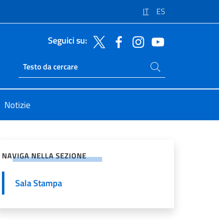
IT
ES
Seguici su:
Cerca nel sito
Ricerca sito live
Notizie
vidi sui Social Network
NAVIGA NELLA SEZIONE
Sala Stampa