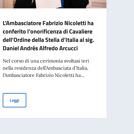
L’Ambasciatore Fabrizio Nicoletti ha
L’Amb
conferito l’onorificenza di Cavaliere
deleg
dell’Ordine della Stella d’Italia al sig.
L’Amb
Daniel Andrés Alfredo Arcucci
ricev
delega
Nel corso di una cerimonia svoltasi ieri
Torin
nella residenza dell’Ambasciata d’Italia,
l'Ambasciatore Fabrizio Nicoletti ha...
Leg
L’Ambasciatore Fabrizio Nicoletti ha conferito l’onorificenza di Cav
Leggi
lfovo di ADASIM (Fondazione Dante Alighieri Scuole Italiane nel Mondo)