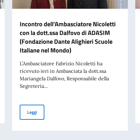
Incontro dell’Ambasciatore Nicoletti
con la dott.ssa Dalfovo di ADASIM
(Fondazione Dante Alighieri Scuole
Italiane nel Mondo)
L’Ambasciatore Fabrizio Nicoletti ha
ricevuto ieri in Ambasciata la dott.ssa
Mariangela Dalfovo, Responsabile della
Segreteria...
aliano nel Mondo – 70° anniversario della tragedia di Marcinelle
Incontro dell’Ambasciatore Nicoletti con la dott.ssa Da
Leggi