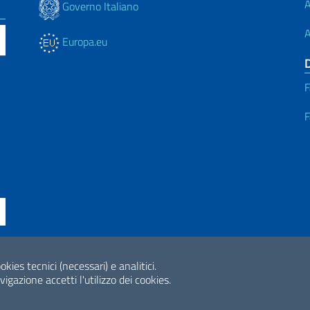
A
Governo Italiano
A
Europa.eu
F
F
ssibilità
okies tecnici (necessari) e analitici.
2026 Copyright Min
gazione accetti l'utilizzo dei cookies.
Internazionale