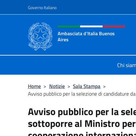
Salta al contenuto
Governo Italiano
Intestazione sito, social 
Ambasciata d'Italia Buenos
Aires
Il sito ufficiale dell'Ambasciata d'I
Chi sia
Home
>
Notizie
>
Sala Stampa
>
Avviso pubblico per la selezione di candidature da 
Avviso pubblico per la sel
sottoporre al Ministro per g
cooperazione internazional