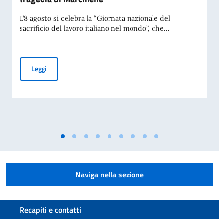
L’8 agosto si celebra la “Giornata nazionale del
sacrificio del lavoro italiano nel mondo”, che...
Giornata Nazionale del Sacrificio del Lavoro Italiano nel Mo
Leggi
Naviga nella sezione
Sezione footer
Recapiti e contatti