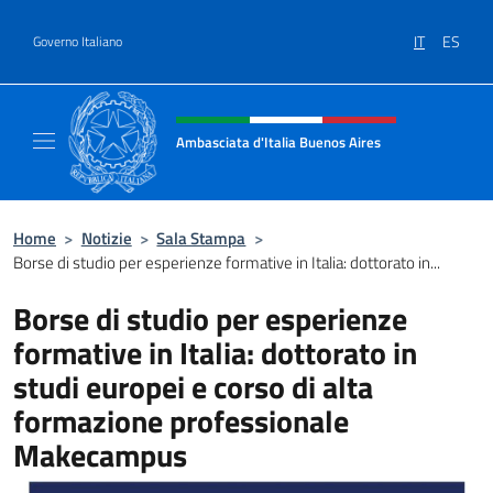
Salta al contenuto
IT
ES
Governo Italiano
Intestazione sito, social e menù
Ambasciata d'Italia Buenos Aires
Il sito ufficiale dell'Ambasciata d'Italia Buen
Home
>
Notizie
>
Sala Stampa
>
Borse di studio per esperienze formative in Italia: dottorato in...
Borse di studio per esperienze
formative in Italia: dottorato in
studi europei e corso di alta
formazione professionale
Makecampus