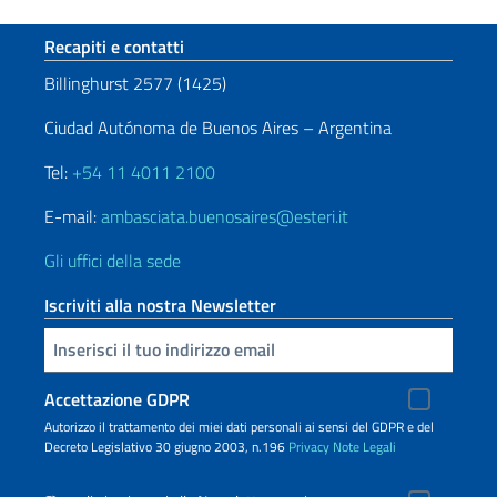
Sezione footer
Recapiti e contatti
Billinghurst 2577 (1425)
Ciudad Autónoma de Buenos Aires – Argentina
Tel:
+54 11 4011 2100
E-mail:
ambasciata.buenosaires@esteri.it
Gli uffici della sede
Iscriviti alla nostra Newsletter
Inserisci la tua email
Accettazione GDPR
Autorizzo il trattamento dei miei dati personali ai sensi del GDPR e del
Decreto Legislativo 30 giugno 2003, n.196
Privacy
Note Legali