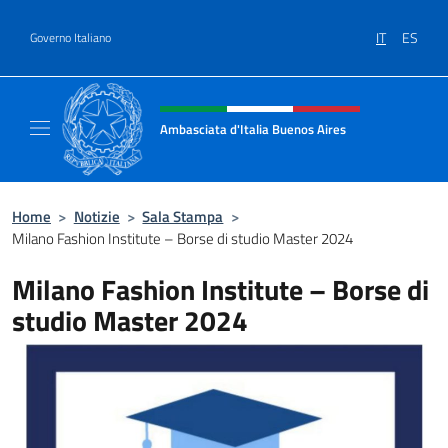
Salta al contenuto
IT
ES
Governo Italiano
Intestazione sito, social e menù
Ambasciata d'Italia Buenos Aires
Il sito ufficiale dell'Ambasciata d'Italia Buen
Home
>
Notizie
>
Sala Stampa
>
Milano Fashion Institute – Borse di studio Master 2024
Milano Fashion Institute – Borse di
studio Master 2024