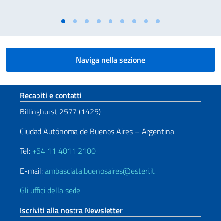
Naviga nella sezione
Sezione footer
Recapiti e contatti
Billinghurst 2577 (1425)
Ciudad Autónoma de Buenos Aires – Argentina
Tel:
+54 11 4011 2100
E-mail:
ambasciata.buenosaires@esteri.it
Gli uffici della sede
Iscriviti alla nostra Newsletter