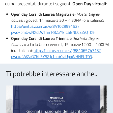
quindi presentati durante i seguenti
Open Day virtuali
:
Open day Corsi di Laurea Magistrale
(
Master Degree
Course)
: giovedì, 14 marzo⋅3:30 – 4:30PM (ora italiana):
https://unitus.zoom.us/s/84102999152?
pwd=bmUwNXdLWThmR3ZaYkJCSENDcEZrQT09
;
Open day Corsi di Laurea Triennale
(
Bachelor Degree
Course)
o a Ciclo Unico: venerdì, 15 marzo⋅12:00 – 1:00PM
(ora italiana):
https://unitus.zoom.us/j/88106574713?
pwd=aVVZaGZKL3Y5Zjk1bmYzaUpoWHNFUT09
.
Ti potrebbe interessare anche..