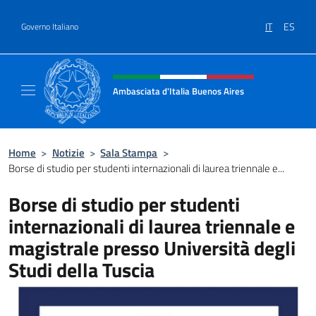
Salta al contenuto
IT
ES
Governo Italiano
Intestazione sito, social e menù
Ambasciata d'Italia Buenos Aires
Il sito ufficiale dell'Ambasciata d'Italia Buen
Home
>
Notizie
>
Sala Stampa
>
Borse di studio per studenti internazionali di laurea triennale e...
Borse di studio per studenti
internazionali di laurea triennale e
magistrale presso Università degli
Studi della Tuscia