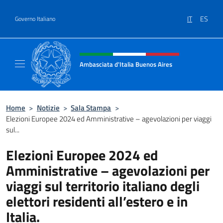
Salta al contenuto
IT
ES
Governo Italiano
Intestazione sito, social e menù
Ambasciata d'Italia Buenos Aires
Il sito ufficiale dell'Ambasciata d'Italia Buen
Home
>
Notizie
>
Sala Stampa
>
Elezioni Europee 2024 ed Amministrative – agevolazioni per viaggi
sul...
Elezioni Europee 2024 ed
Amministrative – agevolazioni per
viaggi sul territorio italiano degli
elettori residenti all’estero e in
Italia.