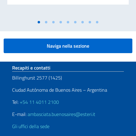
Naviga nella sezione
Sezione footer
Recapiti e contatti
Billinghurst 2577 (1425)
Ciudad Autónoma de Buenos Aires – Argentina
Tel:
+54 11 4011 2100
E-mail:
ambasciata.buenosaires@esteri.it
Gli uffici della sede