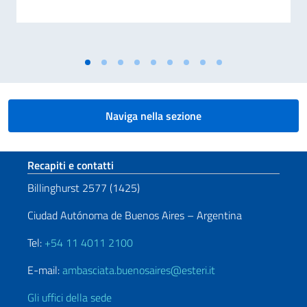
Naviga nella sezione
Sezione footer
Recapiti e contatti
Billinghurst 2577 (1425)
Ciudad Autónoma de Buenos Aires – Argentina
Tel:
+54 11 4011 2100
E-mail:
ambasciata.buenosaires@esteri.it
Gli uffici della sede