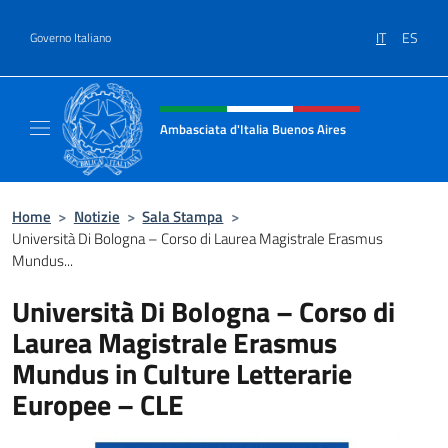
Salta al contenuto
IT
ES
Governo Italiano
Intestazione sito, social e menù
Ambasciata d'Italia Buenos Aires
Il sito ufficiale dell'Ambasciata d'Italia Buen
Home
>
Notizie
>
Sala Stampa
>
Università Di Bologna – Corso di Laurea Magistrale Erasmus
Mundus...
Università Di Bologna – Corso di
Laurea Magistrale Erasmus
Mundus in Culture Letterarie
Europee – CLE