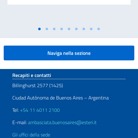
Naviga nella sezione
Sezione footer
Recapiti e contatti
Billinghurst 2577 (1425)
Ciudad Autónoma de Buenos Aires – Argentina
Tel:
+54 11 4011 2100
E-mail:
ambasciata.buenosaires@esteri.it
Gli uffici della sede