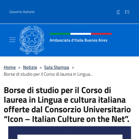
Salta al contenuto
IT
ES
Governo Italiano
Intestazione sito, social e menù
Ambasciata d'Italia Buenos Aires
Il sito ufficiale dell'Ambasciata d'Italia Buen
Home
>
Notizie
>
Sala Stampa
>
Borse di studio per il Corso di laurea in Lingua...
Borse di studio per il Corso di
laurea in Lingua e cultura italiana
offerte dal Consorzio Universitario
“Icon – Italian Culture on the Net”.