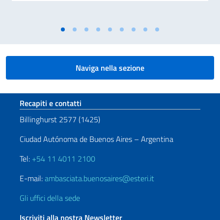
Naviga nella sezione
Sezione footer
Recapiti e contatti
Billinghurst 2577 (1425)
Ciudad Autónoma de Buenos Aires – Argentina
Tel:
+54 11 4011 2100
E-mail:
ambasciata.buenosaires@esteri.it
Gli uffici della sede
Iscriviti alla nostra Newsletter