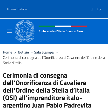
Salta al contenuto
IT
ES
Governo Italiano
Intestazione sito, social e menù
Ambasciata d'Italia Buenos Aires
Il sito ufficiale dell'Ambasciata d'Italia Buen
Home
>
Notizie
>
Sala Stampa
>
Cerimonia di consegna dell’Onorificenza di Cavaliere dell’Ordine della
Stella d’Italia...
Cerimonia di consegna
dell’Onorificenza di Cavaliere
dell’Ordine della Stella d’Italia
(OSI) all’imprenditore italo-
argentino Juan Pablo Padrevita