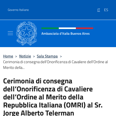
Salta al contenuto
IT
ES
Governo Italiano
Intestazione sito, social e menù
Ambasciata d'Italia Buenos Aires
Il sito ufficiale dell'Ambasciata d'Italia Buen
Home
>
Notizie
>
Sala Stampa
>
Cerimonia di consegna dell’Onorificenza di Cavaliere dell’Ordine al
Merito della...
Cerimonia di consegna
dell’Onorificenza di Cavaliere
dell’Ordine al Merito della
Repubblica Italiana (OMRI) al Sr.
Jorge Alberto Telerman