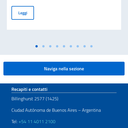
Incontro dell’Ambasciatore Nicoletti con la dott.ssa Dalfov
Leggi
Naviga nella sezione
Sezione footer
Recapiti e contatti
Billinghurst 2577 (1425)
Ciudad Autónoma de Buenos Aires – Argentina
Tel:
+54 11 4011 2100