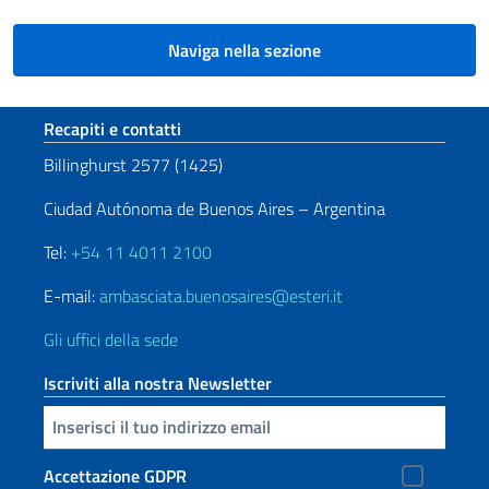
Naviga nella sezione
Sezione footer
Recapiti e contatti
Billinghurst 2577 (1425)
Ciudad Autónoma de Buenos Aires – Argentina
Tel:
+54 11 4011 2100
E-mail:
ambasciata.buenosaires@esteri.it
Gli uffici della sede
Iscriviti alla nostra Newsletter
Inserisci la tua email
Accettazione GDPR