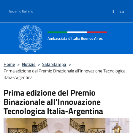
Salta al contenuto
IT
ES
Governo Italiano
Intestazione sito, social e menù
Ambasciata d'Italia Buenos Aires
Il sito ufficiale dell'Ambasciata d'Italia Buen
Home
>
Notizie
>
Sala Stampa
>
Prima edizione del Premio Binazionale all’Innovazione Tecnologica
Italia-Argentina
Prima edizione del Premio
Binazionale all’Innovazione
Tecnologica Italia-Argentina