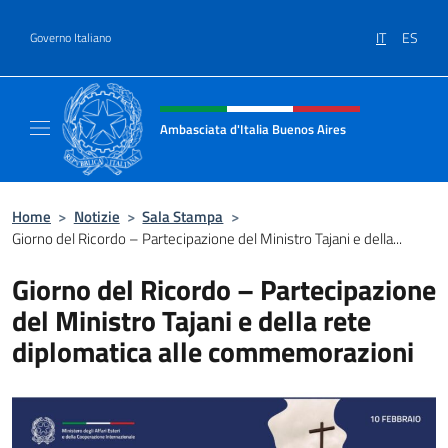
Salta al contenuto
IT
ES
Governo Italiano
Intestazione sito, social e menù
Ambasciata d'Italia Buenos Aires
Il sito ufficiale dell'Ambasciata d'Italia Buen
Home
>
Notizie
>
Sala Stampa
>
Giorno del Ricordo – Partecipazione del Ministro Tajani e della...
Giorno del Ricordo – Partecipazione
del Ministro Tajani e della rete
diplomatica alle commemorazioni