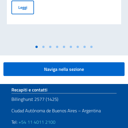
Giornata Nazionale del Sacrificio del Lavoro Italiano nel Mo
Leggi
Naviga nella sezione
Sezione footer
Recapiti e contatti
Billinghurst 2577 (1425)
Ciudad Autónoma de Buenos Aires – Argentina
Tel:
+54 11 4011 2100