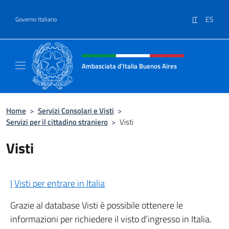
Salta al contenuto
IT
ES
Governo Italiano
Intestazione sito, social e menù
Ambasciata d'Italia Buenos Aires
Il sito ufficiale dell'Ambasciata d'Italia Buen
Home
>
Servizi Consolari e Visti
>
Servizi per il cittadino straniero
>
Visti
Visti
I
Visti per entrare in Italia
Grazie al database Visti è possibile ottenere le
informazioni per richiedere il visto d’ingresso in Italia.