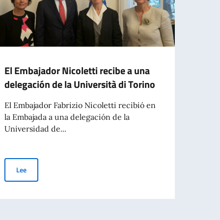
El Embajador Nicoletti recibe a una
El Em
delegación de la Università di Torino
el Pr
Gimé
El Embajador Fabrizio Nicoletti recibió en
la Embajada a una delegación de la
El Emb
Universidad de...
Prefe
Pérez
El Embajador Nicoletti recibe a una delegación de la Università di 
Lee
Le
Cavaliere dell’Ordine della Stella d’Italia al Sr. Daniel Andrés Alfredo Arcuc
n el Mundo).