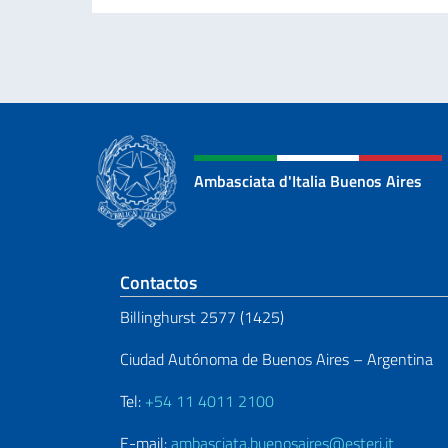
Ambasciata d'Italia Buenos Aires
Sezione footer
Contactos
Billinghurst 2577 (1425)
Ciudad Autónoma de Buenos Aires – Argentina
Tel:
+54 11 4011 2100
E-mail:
ambasciata.buenosaires@esteri.it