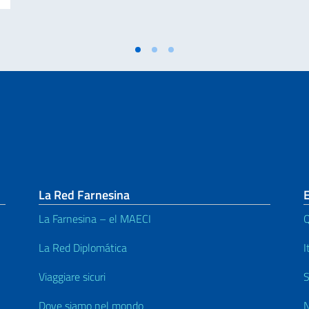
La Red Farnesina
E
La Farnesina – el MAECI
Q
La Red Diplomática
I
Viaggiare sicuri
S
Dove siamo nel mondo
N