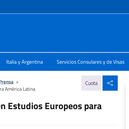
 redes sociales y menú
talia Buenos Aires
Italia y Argentina
Servicios Consulares y de Visas
Compa
 Prensa
>
Cuota
ra América Latina
en Estudios Europeos para