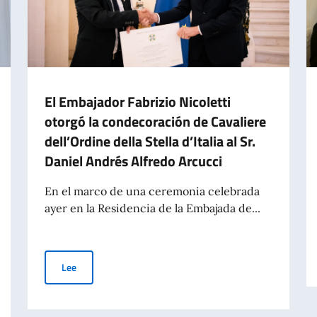
El Embajador Fabrizio Nicoletti
otorgó la condecoración de Cavaliere
dell’Ordine della Stella d’Italia al Sr.
Daniel Andrés Alfredo Arcucci
En el marco de una ceremonia celebrada
ayer en la Residencia de la Embajada de...
El Embajador Fabrizio Nicoletti otorgó la condecoración de 
Lee
iangela Dalfovo, de ADASIM (Fundación Dante Alighieri Escuelas Italianas e