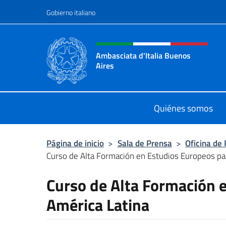
Saltar al contenido
Gobierno italiano
Encabezado del sitio web,
Ambasciata d'Italia Buenos
Aires
Il sito ufficiale dell'Ambasciata d'I
Quiénes somos
Página de inicio
>
Sala de Prensa
>
Oficina de
Curso de Alta Formación en Estudios Europeos pa
Curso de Alta Formación 
América Latina