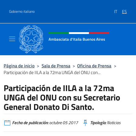
Saltar al contenido
IT
ES
Gobierno italiano
Encabezado del sitio web, redes
Ambasciata d'Italia Buenos Aires
Il sito ufficiale dell'Ambasciata d'Italia Buen
Página de inicio
>
Sala de Prensa
>
Oficina de Prensa
>
Participación de IILA a la 72ma UNGA del ONU con...
Participación de IILA a la 72ma
UNGA del ONU con su Secretario
General Donato Di Santo.
Fecha de publicación:
octubre 05 2017
Tipología:
Noticias