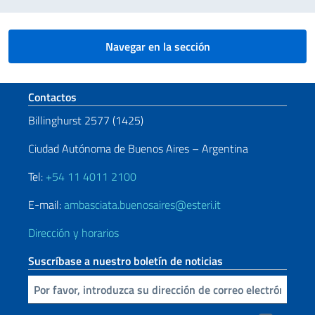
Navegar en la sección
Sezione footer
Contactos
Billinghurst 2577 (1425)
Ciudad Autónoma de Buenos Aires – Argentina
Tel:
+54 11 4011 2100
E-mail:
ambasciata.buenosaires@esteri.it
Dirección y horarios
Suscríbase a nuestro boletín de noticias
Inserta tu correo electronico