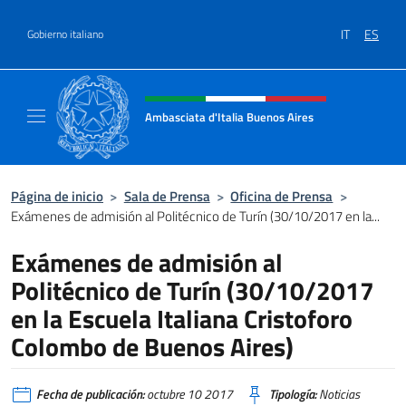
Saltar al contenido
IT
ES
Gobierno italiano
Encabezado del sitio web, redes
Ambasciata d'Italia Buenos Aires
Il sito ufficiale dell'Ambasciata d'Italia Buen
Página de inicio
>
Sala de Prensa
>
Oficina de Prensa
>
Exámenes de admisión al Politécnico de Turín (30/10/2017 en la...
Exámenes de admisión al
Politécnico de Turín (30/10/2017
en la Escuela Italiana Cristoforo
Colombo de Buenos Aires)
Fecha de publicación:
octubre 10 2017
Tipología:
Noticias