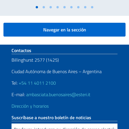
Navegar en la sección
Sezione footer
Contactos
Billinghurst 2577 (1425)
Ciudad Autónoma de Buenos Aires – Argentina
Tel:
+54 11 4011 2100
E-mail:
ambasciata.buenosaires@esteri.it
Dirección y horarios
Suscríbase a nuestro boletín de noticias
Inserta tu correo electronico