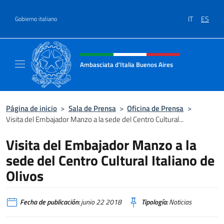
Saltar al contenido
IT
ES
Gobierno italiano
Encabezado del sitio web, redes
Ambasciata d'Italia Buenos Aires
Il sito ufficiale dell'Ambasciata d'Italia Buen
Página de inicio
>
Sala de Prensa
>
Oficina de Prensa
>
Visita del Embajador Manzo a la sede del Centro Cultural...
Visita del Embajador Manzo a la
sede del Centro Cultural Italiano de
Olivos
Fecha de publicación:
junio 22 2018
Tipología:
Noticias