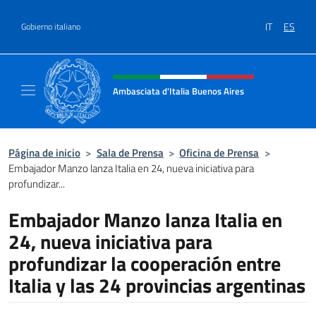
Saltar al contenido
IT
ES
Gobierno italiano
Encabezado del sitio web, redes
Ambasciata d'Italia Buenos Aires
Il sito ufficiale dell'Ambasciata d'Italia Buen
Página de inicio
>
Sala de Prensa
>
Oficina de Prensa
>
Embajador Manzo lanza Italia en 24, nueva iniciativa para
profundizar...
Embajador Manzo lanza Italia en
24, nueva iniciativa para
profundizar la cooperación entre
Italia y las 24 provincias argentinas