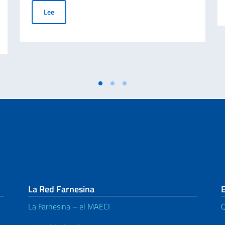
El Embajador Fabrizio Nicoletti otorgó la condecoración de 
Lee
iangela Dalfovo, de ADASIM (Fundación Dante Alighieri Escuelas Italianas e
La Red Farnesina
E
La Farnesina – el MAECI
Q