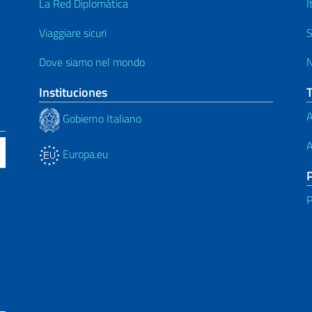
La Red Diplomática
I
Viaggiare sicuri
S
Dove siamo nel mondo
N
Instituciones
A
Gobierno Italiano
A
Europa.eu
P