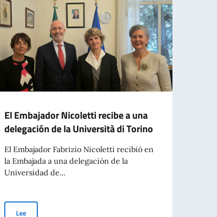
El Embajador Nicoletti recibe a una
El Em
delegación de la Università di Torino
el Pr
Gimé
El Embajador Fabrizio Nicoletti recibió en
la Embajada a una delegación de la
El Emb
Universidad de...
Prefe
Pérez
El Embajador Nicoletti recibe a una delegación de la Università di 
Lee