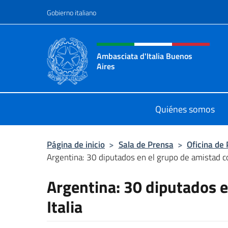
Saltar al contenido
Gobierno italiano
Encabezado del sitio web,
Ambasciata d'Italia Buenos
Aires
Il sito ufficiale dell'Ambasciata d'I
Quiénes somos
Página de inicio
>
Sala de Prensa
>
Oficina de
Argentina: 30 diputados en el grupo de amistad co
Argentina: 30 diputados e
Italia