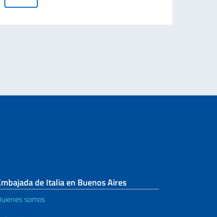
Le
Cavaliere dell’Ordine della Stella d’Italia al Sr. Daniel Andrés Alfredo Arcuc
n el Mundo).
mbajada de Italia en Buenos Aires
uienes somos