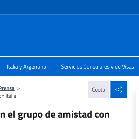
 redes sociales y menú
talia Buenos Aires
Italia y Argentina
Servicios Consulares y de Visas
Compa
 Prensa
>
Cuota
n Italia
n el grupo de amistad con