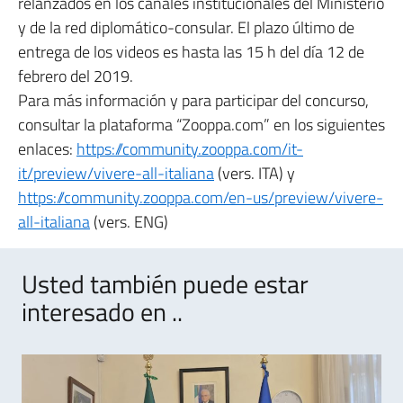
relanzados en los canales institucionales del Ministerio
y de la red diplomático-consular. El plazo último de
entrega de los videos es hasta las 15 h del día 12 de
febrero del 2019.
Para más información y para participar del concurso,
consultar la plataforma “Zooppa.com” en los siguientes
enlaces:
https://community.zooppa.com/it-
it/preview/vivere-all-italiana
(vers. ITA) y
https://community.zooppa.com/en-us/preview/vivere-
all-italiana
(vers. ENG)
Usted también puede estar
interesado en ..