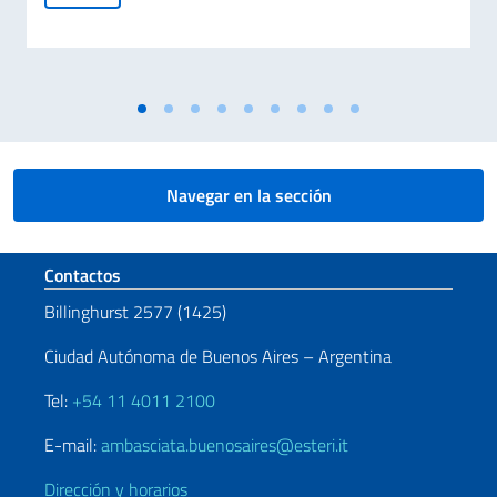
Navegar en la sección
Sezione footer
Contactos
Billinghurst 2577 (1425)
Ciudad Autónoma de Buenos Aires – Argentina
Tel:
+54 11 4011 2100
E-mail:
ambasciata.buenosaires@esteri.it
Dirección y horarios