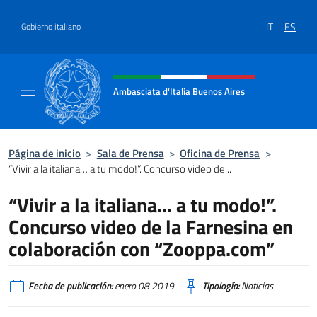
Saltar al contenido
IT
ES
Gobierno italiano
Encabezado del sitio web, redes
Ambasciata d'Italia Buenos Aires
Il sito ufficiale dell'Ambasciata d'Italia Buen
Página de inicio
>
Sala de Prensa
>
Oficina de Prensa
>
“Vivir a la italiana… a tu modo!”. Concurso video de...
“Vivir a la italiana… a tu modo!”.
Concurso video de la Farnesina en
colaboración con “Zooppa.com”
Fecha de publicación:
enero 08 2019
Tipología:
Noticias