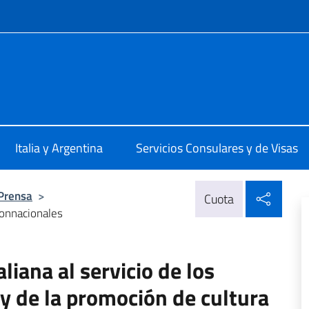
 redes sociales y menú
talia Buenos Aires
Italia y Argentina
Servicios Consulares y de Visas
Compa
 Prensa
>
Cuota
 connacionales
liana al servicio de los
y de la promoción de cultura