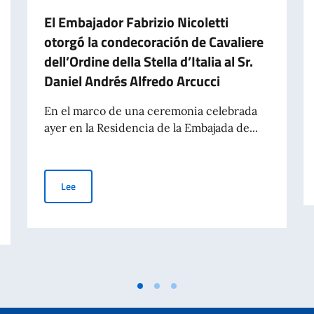
El Embajador Fabrizio Nicoletti
otorgó la condecoración de Cavaliere
dell’Ordine della Stella d’Italia al Sr.
Daniel Andrés Alfredo Arcucci
En el marco de una ceremonia celebrada
ayer en la Residencia de la Embajada de...
El Embajador Fabrizio Nicoletti otorgó la condecoración de 
Lee
iangela Dalfovo, de ADASIM (Fundación Dante Alighieri Escuelas Italianas e