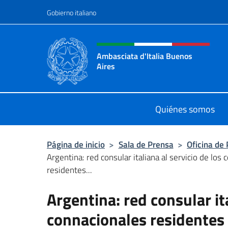
Saltar al contenido
Gobierno italiano
Encabezado del sitio web,
Ambasciata d'Italia Buenos
Aires
Il sito ufficiale dell'Ambasciata d'I
Quiénes somos
Página de inicio
>
Sala de Prensa
>
Oficina de
Argentina: red consular italiana al servicio de los
residentes...
Argentina: red consular ita
connacionales residentes 