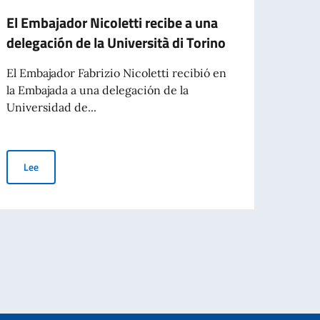
El Embajador Nicoletti recibe a una
El Em
delegación de la Università di Torino
el Pr
Gimé
El Embajador Fabrizio Nicoletti recibió en
la Embajada a una delegación de la
El Emb
Universidad de...
Prefe
Pérez
El Embajador Nicoletti recibe a una delegación de la Università di 
Lee
Le
Cavaliere dell’Ordine della Stella d’Italia al Sr. Daniel Andrés Alfredo Arcuc
n el Mundo).