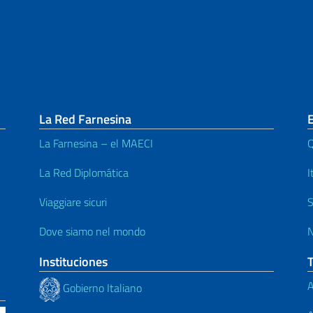
La Red Farnesina
E
La Farnesina – el MAECI
Q
La Red Diplomática
I
Viaggiare sicuri
S
Dove siamo nel mondo
N
Instituciones
A
Gobierno Italiano