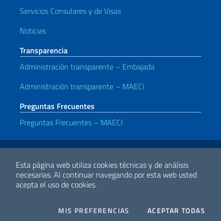
Servicios Consulares y de Visas
Noticias
Transparencia
Administración transparente – Embajada
Administración transparente – MAECI
Preguntas Frecuentes
Preguntas Frecuentes – MAECI
Enlaces útiles
Note legali
Privacy policy
Dichiarazione di accessibilità
Esta página web utiliza cookies técnicas y de análisis
necesarias.
Al continuar navegando por esta web usted
acepta el uso de cookies.
2026 Derechos de Autor Ministerio de Relaciones Exteriores y
Cooperación Internacional
COOKIES
I CO
MIS PREFERENCIAS
ACEPTAR TODAS
Facebook
Twitter
Whatsapp