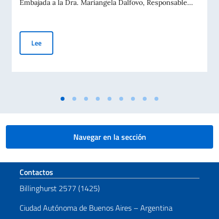
Embajada a la Dra. Mariangela Dalfovo, Responsable...
Reunión del Embajador Nicoletti con la Dra. Mariangela Dalfo
Lee
Navegar en la sección
Sezione footer
Contactos
Billinghurst 2577 (1425)
Ciudad Autónoma de Buenos Aires – Argentina