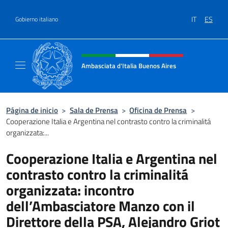
Saltar al contenido
IT
ES
Gobierno italiano
Encabezado del sitio web, redes
Ambasciata d'Italia Buenos Aires
Il sito ufficiale dell'Ambasciata d'Italia Buen
Página de inicio
>
Sala de Prensa
>
Oficina de Prensa
>
Cooperazione Italia e Argentina nel contrasto contro la criminalitá
organizzata:...
Cooperazione Italia e Argentina nel
contrasto contro la criminalitá
organizzata: incontro
dell’Ambasciatore Manzo con il
Direttore della PSA, Alejandro Griot