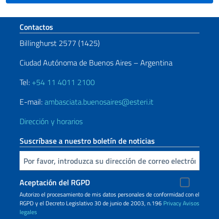
Sezione footer
Contactos
Billinghurst 2577 (1425)
Ciudad Autónoma de Buenos Aires – Argentina
Tel:
+54 11 4011 2100
E-mail:
ambasciata.buenosaires@esteri.it
Dirección y horarios
Suscríbase a nuestro boletín de noticias
Inserta tu correo electronico
Aceptación del RGPD
Autorizo ​​el procesamiento de mis datos personales de conformidad con el
RGPD y el Decreto Legislativo 30 de junio de 2003, n.196
Privacy
Avisos
legales