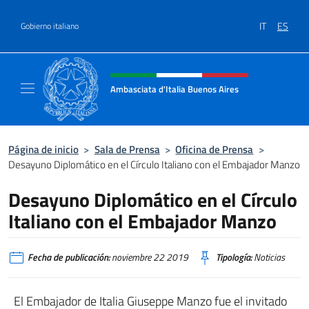
Saltar al contenido
IT
ES
Gobierno italiano
Encabezado del sitio web, redes
Ambasciata d'Italia Buenos Aires
Il sito ufficiale dell'Ambasciata d'Italia Buen
Página de inicio
>
Sala de Prensa
>
Oficina de Prensa
>
Desayuno Diplomático en el Círculo Italiano con el Embajador Manzo
Desayuno Diplomático en el Círculo
Italiano con el Embajador Manzo
Fecha de publicación:
noviembre 22 2019
Tipología:
Noticias
El Embajador de Italia Giuseppe Manzo fue el invitado