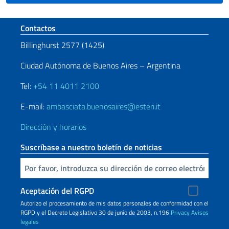
Sezione footer
Contactos
Billinghurst 2577 (1425)
Ciudad Autónoma de Buenos Aires – Argentina
Tel:
+54 11 4011 2100
E-mail:
ambasciata.buenosaires@esteri.it
Dirección y horarios
Suscríbase a nuestro boletín de noticias
Inserta tu correo electronico
Aceptación del RGPD
Autorizo ​​el procesamiento de mis datos personales de conformidad con el
RGPD y el Decreto Legislativo 30 de junio de 2003, n.196
Privacy
Avisos
legales