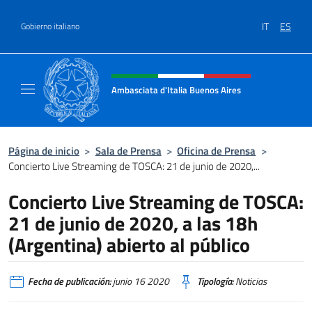
Saltar al contenido
IT
ES
Gobierno italiano
Encabezado del sitio web, redes
Ambasciata d'Italia Buenos Aires
Il sito ufficiale dell'Ambasciata d'Italia Buen
Página de inicio
>
Sala de Prensa
>
Oficina de Prensa
>
Concierto Live Streaming de TOSCA: 21 de junio de 2020,...
Concierto Live Streaming de TOSCA:
21 de junio de 2020, a las 18h
(Argentina) abierto al público
Fecha de publicación:
junio 16 2020
Tipología:
Noticias