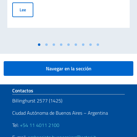
Reunión del Embajador Nicoletti con la Dra. Mariangela Dalfo
Lee
Navegar en la sección
Sezione footer
Contactos
Billinghurst 2577 (1425)
Ciudad Autónoma de Buenos Aires – Argentina
Tel:
+54 11 4011 2100