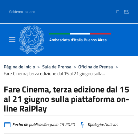
Saltar al contenido
IT
ES
Gobierno italiano
Encabezado del sitio web, redes
Ambasciata d'Italia Buenos Aires
Il sito ufficiale dell'Ambasciata d'Italia Buen
Página de inicio
>
Sala de Prensa
>
Oficina de Prensa
>
Fare Cinema, terza edizione dal 15 al 21 giugno sulla...
Fare Cinema, terza edizione dal 15
al 21 giugno sulla piattaforma on-
line RaiPlay
Fecha de publicación:
junio 15 2020
Tipología:
Noticias