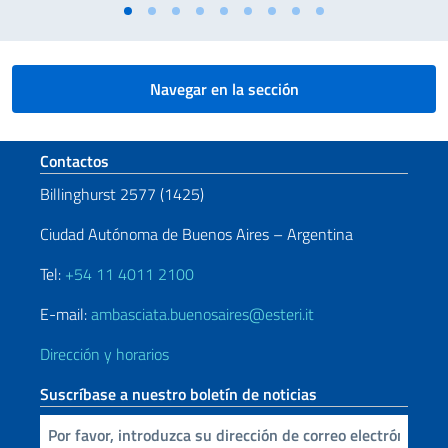
Navegar en la sección
Sezione footer
Contactos
Billinghurst 2577 (1425)
Ciudad Autónoma de Buenos Aires – Argentina
Tel:
+54 11 4011 2100
E-mail:
ambasciata.buenosaires@esteri.it
Dirección y horarios
Suscríbase a nuestro boletín de noticias
Inserta tu correo electronico