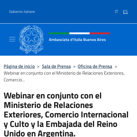
Saltar al contenido
IT
ES
Gobierno italiano
Encabezado del sitio web, redes
Ambasciata d'Italia Buenos Aires
Il sito ufficiale dell'Ambasciata d'Italia Buen
Página de inicio
>
Sala de Prensa
>
Oficina de Prensa
>
Webinar en conjunto con el Ministerio de Relaciones Exteriores,
Comercio...
Webinar en conjunto con el
Ministerio de Relaciones
Exteriores, Comercio Internacional
y Culto y la Embajada del Reino
Unido en Argentina.