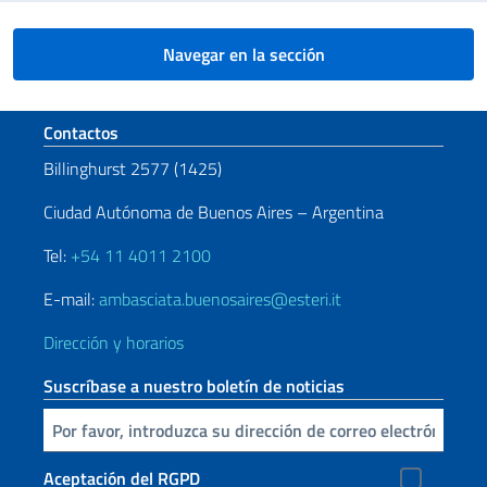
Navegar en la sección
Sezione footer
Contactos
Billinghurst 2577 (1425)
Ciudad Autónoma de Buenos Aires – Argentina
Tel:
+54 11 4011 2100
E-mail:
ambasciata.buenosaires@esteri.it
Dirección y horarios
Suscríbase a nuestro boletín de noticias
Inserta tu correo electronico
Aceptación del RGPD