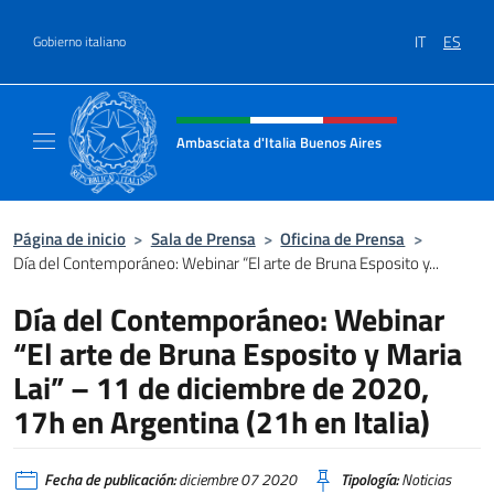
Saltar al contenido
IT
ES
Gobierno italiano
Encabezado del sitio web, redes
Ambasciata d'Italia Buenos Aires
Il sito ufficiale dell'Ambasciata d'Italia Buen
Página de inicio
>
Sala de Prensa
>
Oficina de Prensa
>
Día del Contemporáneo: Webinar “El arte de Bruna Esposito y...
Día del Contemporáneo: Webinar
“El arte de Bruna Esposito y Maria
Lai” – 11 de diciembre de 2020,
17h en Argentina (21h en Italia)
Fecha de publicación:
diciembre 07 2020
Tipología:
Noticias