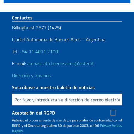
Sezione footer
Contactos
Billinghurst 2577 (1425)
Ciudad Autónoma de Buenos Aires – Argentina
Tel:
+54 11 4011 2100
E-mail:
ambasciata.buenosaires@esteri.it
Dirección y horarios
Suscríbase a nuestro boletín de noticias
Inserta tu correo electronico
Aceptación del RGPD
Autorizo ​​el procesamiento de mis datos personales de conformidad con el
RGPD y el Decreto Legislativo 30 de junio de 2003, n.196
Privacy
Avisos
legales